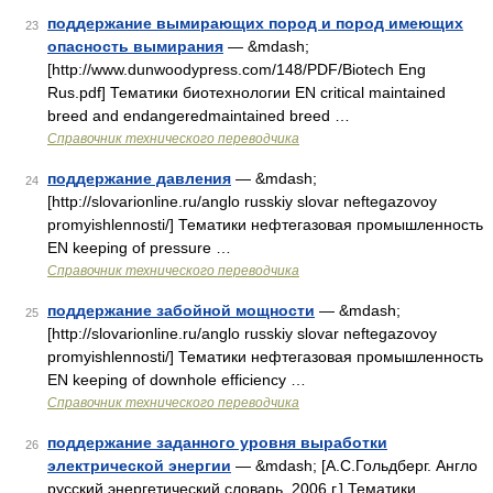
поддержание вымирающих пород и пород имеющих
23
опасность вымирания
— &mdash;
[http://www.dunwoodypress.com/148/PDF/Biotech Eng
Rus.pdf] Тематики биотехнологии EN critical maintained
breed and endangeredmaintained breed …
Справочник технического переводчика
поддержание давления
— &mdash;
24
[http://slovarionline.ru/anglo russkiy slovar neftegazovoy
promyishlennosti/] Тематики нефтегазовая промышленность
EN keeping of pressure …
Справочник технического переводчика
поддержание забойной мощности
— &mdash;
25
[http://slovarionline.ru/anglo russkiy slovar neftegazovoy
promyishlennosti/] Тематики нефтегазовая промышленность
EN keeping of downhole efficiency …
Справочник технического переводчика
поддержание заданного уровня выработки
26
электрической энергии
— &mdash; [А.С.Гольдберг. Англо
русский энергетический словарь. 2006 г.] Тематики