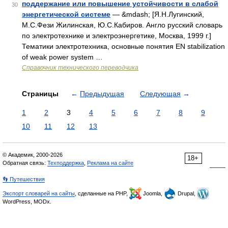
поддержание или повышение устойчивости в слабой
30
энергетической системе
— &mdash; [Я.Н.Лугинский,
М.С.Фези Жилинская, Ю.С.Кабиров. Англо русский словарь
по электротехнике и электроэнергетике, Москва, 1999 г.]
Тематики электротехника, основные понятия EN stabilization
of weak power system …
Справочник технического переводчика
Страницы
←
Предыдущая
Следующая
→
1
2
3
4
5
6
7
8
9
10
11
12
13
© Академик, 2000-2026
18+
Обратная связь:
Техподдержка
,
Реклама на сайте
👣 Путешествия
Экспорт словарей на сайты
, сделанные на PHP,
Joomla,
Drupal,
WordPress, MODx.