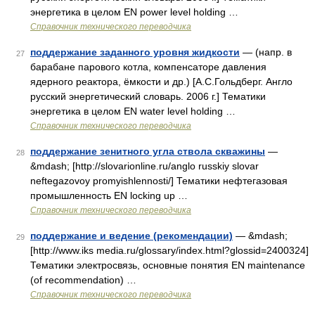
энергетика в целом EN power level holding …
Справочник технического переводчика
поддержание заданного уровня жидкости
— (напр. в
27
барабане парового котла, компенсаторе давления
ядерного реактора, ёмкости и др.) [А.С.Гольдберг. Англо
русский энергетический словарь. 2006 г.] Тематики
энергетика в целом EN water level holding …
Справочник технического переводчика
поддержание зенитного угла ствола скважины
—
28
&mdash; [http://slovarionline.ru/anglo russkiy slovar
neftegazovoy promyishlennosti/] Тематики нефтегазовая
промышленность EN locking up …
Справочник технического переводчика
поддержание и ведение (рекомендации)
— &mdash;
29
[http://www.iks media.ru/glossary/index.html?glossid=2400324]
Тематики электросвязь, основные понятия EN maintenance
(of recommendation) …
Справочник технического переводчика